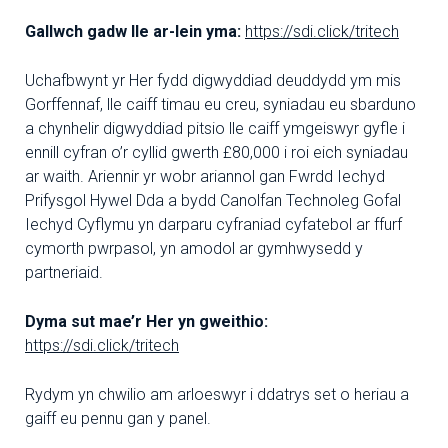
Gallwch gadw lle ar-lein yma:
https://sdi.click/tritech
Uchafbwynt yr Her fydd digwyddiad deuddydd ym mis
Gorffennaf, lle caiff timau eu creu, syniadau eu sbarduno
a chynhelir digwyddiad pitsio lle caiff ymgeiswyr gyfle i
ennill cyfran o’r cyllid gwerth £80,000 i roi eich syniadau
ar waith. Ariennir yr wobr ariannol gan Fwrdd Iechyd
Prifysgol Hywel Dda a bydd Canolfan Technoleg Gofal
Iechyd Cyflymu yn darparu cyfraniad cyfatebol ar ffurf
cymorth pwrpasol, yn amodol ar gymhwysedd y
partneriaid.
Dyma sut mae’r Her yn gweithio:
https://sdi.click/tritech
Rydym yn chwilio am arloeswyr i ddatrys set o heriau a
gaiff eu pennu gan y panel.