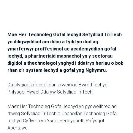
Mae Her Technoleg Gofal Iechyd Sefydliad TriTech
yn ddigwyddiad am ddim a fydd yn dod ag
ymarferwyr proffesiynol ac academyddion gofal
iechyd, a phartneriaid masnachol yn y sectorau
digidol a thechnolegol ynghyd i ddatrys heriau o bob
rhan o’r system iechyd a gofal yng Nghymru.
Datblygiad arloesol dan arweiniad Bwrdd Iechyd
Prifysgol Hywel Dda yw Sefydliad TriTech.
Mae’r Her Technoleg Gofal Iechyd yn gydweithrediad
rhwng Sefydliad TriTech a Chanolfan Technoleg Gofal
Iechyd Cyflymu yn Ysgol Feddygaeth Prifysgol
Abertawe.