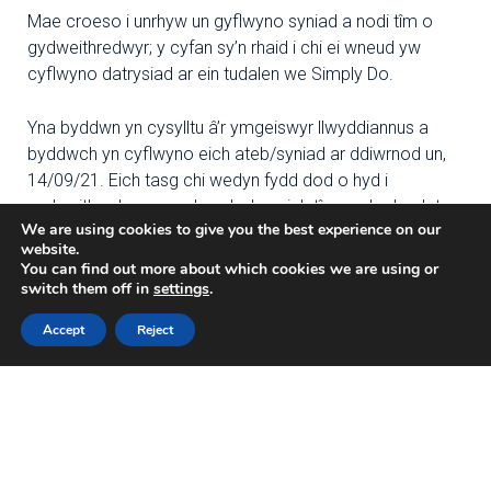
Mae croeso i unrhyw un gyflwyno syniad a nodi tîm o
gydweithredwyr; y cyfan sy’n rhaid i chi ei wneud yw
cyflwyno datrysiad ar ein tudalen we Simply Do.
Yna byddwn yn cysylltu â’r ymgeiswyr llwyddiannus a
byddwch yn cyflwyno eich ateb/syniad ar ddiwrnod un,
14/09/21. Eich tasg chi wedyn fydd dod o hyd i
gydweithredwyr, casglu aelodau eich tîm ynghyd a datrys
We are using cookies to give you the best experience on our
yr Her cyn cyflwyno eich ateb terfynol wythnos wedyn, ar
website.
23/09/21.
You can find out more about which cookies we are using or
switch them off in
settings
.
Mae gennym yr heriau, ac rydym yn chwilio am yr
Accept
Reject
atebion.
Peidiwch â cholli’r cyfle hwn i gydweithredu â
phartneriaid o’r GIG a diwydiant er mwyn datblygu
atebion neu gynhyrchion newydd a all gael effaith
gadarnhaol ar y sector iechyd a gofal yng Nghymru.