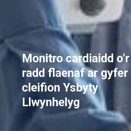
Monitro cardiaidd o’r
radd flaenaf ar gyfer
cleifion Ysbyty
Llwynhelyg