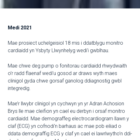
Medi 2021
Mae prosiect uchelgeisiol 18 mis i ddatblygu monitro
cardiaidd yn Ysbyty Llwynhelyg wedi’i gwblhau.
Mae chwe deg pump o fonitorau cardiaidd rhwydwaith
o’r radd flaenaf wedi’u gosod ar draws wyth maes
clinigol gyda chwe gorsaf ganolog ddiagnostig gwbl
integredig.
Mae’r llwybr clinigol yn cychwyn yn yr Adran Achosion
Brys lle mae cleifion yn cael eu derbyn i orsaf monitro
cardiaidd. Mae demograffeg electrocardiogram llawn y
claf (ECG) yn cofnodi’n barhaus ac mae pob eiliad o
ddata demograffig ECG y claf yn cael ei lawrlwytho’n ddi-