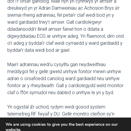
dor i’r orsaf ganolog. Mae hyn yn cynnwys yr amser a
dreuliwyd yn yr Adran Damweiniau ac Achosion Brys a’r
siwrnai rhwng adrannau, fel petai’r claf wedi bod yn y
ward gardiaidd trwy’r amser. Gall cardiolegwyr
ddadansoddi’r llinell amser fanwl hon o ddata a
digwyddiadau ECG ar unrhyw adeg. Yn flaenorol, dim ond
o’r adeg y byddai’r claf wedi cyrraedd y ward gardiaidd y
byddai’r data wedi bod ar gael.
Mae’r adrannau wedi’u cysylltu gan rwydweithiau
meddygol fel y gellir gweld unrhyw fonitor mewn unrhyw
adran o orsafoedd canolog ward gardiaidd neu unrhyw
fonitor ar y rhwydwaith. Gall y cardiolegydd weld monitor
claf o ffôn symudol neu dabled o unrhyw le yn y byd.
Yn ogystal â’r uchod, rydym wedi gosod system
telemetreg RF fwyaf y DU. Gellir monitro cleifion sy’n
symudol yn fanwl o’r orsaf gardiaidd ganolog heb gael
We are using cookies to give you the best experience on our
eu cyfyngu i ardal gwely gan geblau. Mae cleifion wedi’u
website.