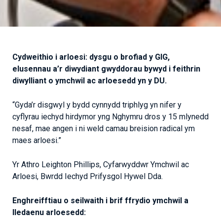
Cydweithio i arloesi: dysgu o brofiad y GIG,
elusennau a’r diwydiant gwyddorau bywyd i feithrin
diwylliant o ymchwil ac arloesedd yn y DU.
“Gyda’r disgwyl y bydd cynnydd triphlyg yn nifer y
cyflyrau iechyd hirdymor yng Nghymru dros y 15 mlynedd
nesaf, mae angen i ni weld camau breision radical ym
maes arloesi.”
Yr Athro Leighton Phillips, Cyfarwyddwr Ymchwil ac
Arloesi, Bwrdd Iechyd Prifysgol Hywel Dda.
Enghreifftiau o seilwaith i brif ffrydio ymchwil a
lledaenu arloesedd: