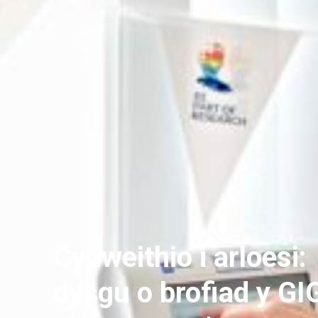
Cydweithio i arloesi:
dysgu o brofiad y GI