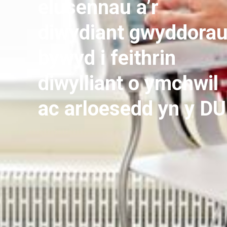
elusennau a’r
diwydiant gwyddora
bywyd i feithrin
diwylliant o ymchwil
ac arloesedd yn y DU