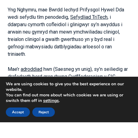
Yng Nghymru, mae Bwrdd Iechyd Prifysgol Hywel Dda
wedi sefydlu tîm penodedig,
Sefydliad TriTech
, i
ddarparu cymorth cofleidiol i glinigwyr sy’n awyddus i
arwain neu gymryd rhan mewn ymchwiliadau clinigol,
treialon clinigol a gwaith gwerthuso yn y byd real i
gefnogi mabwysiadu datblygiadau arloesol o ran
triniaeth.
Mae’r
adroddiad
hwn (Saesneg yn unig), sy’n seiliedig ar
drafodaeth bord gron rhwng Cydffederasiwn y GIG,
Cymdeithas Diwydiant Fferyllol Prydain ac arweinwyr
We are using cookies to give you the best experience on our
website.
elusennau iechyd, yn ystyried ffyrdd ymarferol o hybu
You can find out more about which cookies we are using or
ymchwil yn y DU a meithrin diwylliant o arloesedd.
switch them off in
settings
.
Accept
Reject
Cydweithio i arloesi | Cydffederasiwn y GIG
Back to news