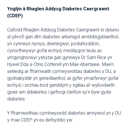
Ynglŷn â Rhaglen Addysg Diabetes Caergrawnt
(CDEP)
Cafodd Rhaglen Addysg Diabetes Caergrawnt ei dylunio
a’i phrofi gan dîm diabetes arbenigol amlddisgyblaethol,
yn cynnwys nyrsys, deietegwyr, podiatryddion,
cynorthwywyr gofal iechyd, meddygon teulu ac
ymgynghorwyr ysbytai gan gynnwys Dr Sam Rice yn
Hywel Dda a Chris Cotterell ym Mae Abertawe. Mae’n
seiliedig ar fframwaith cymwyseddau diabetes y DU, a
gydnabyddir yn genedlaethol, ar gyfer ymarferwyr gofal
iechyd, i sicrhau bod ganddynt y sgiliau a’r wybodaeth
gywir am ddiabetes i gefnogi cleifion sy’n byw gyda
diabetes.
Y fframweithiau cymhwysedd diabetes amrywiol yn y DU
y mae CDEP yn eu defnyddio yw: