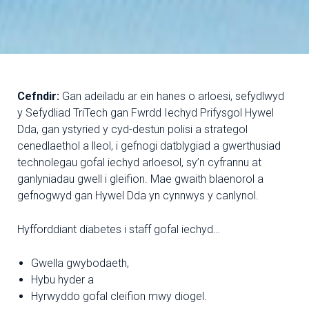
Cefndir:
Gan adeiladu ar ein hanes o arloesi, sefydlwyd
y Sefydliad TriTech gan Fwrdd Iechyd Prifysgol Hywel
Dda, gan ystyried y cyd-destun polisi a strategol
cenedlaethol a lleol, i gefnogi datblygiad a gwerthusiad
technolegau gofal iechyd arloesol, sy’n cyfrannu at
ganlyniadau gwell i gleifion. Mae gwaith blaenorol a
gefnogwyd gan Hywel Dda yn cynnwys y canlynol.
Hyfforddiant diabetes i staff gofal iechyd…
Gwella gwybodaeth,
Hybu hyder a
Hyrwyddo gofal cleifion mwy diogel.